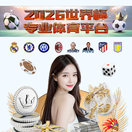
注册入口
开云体育
· 体育观看更便捷
连接你的赛事视野，打造球迷专属的数字主场。
开云体育
网页版
提供多终端支持、高清视频、 实时比分与赛事推
荐，让你随时随地畅享体育内容。
网页端入口
下载APP